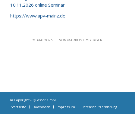
10.11.2026 online Seminar
https://www.apv-mainz.de
/
21. MAI 2025
VON
MARKUS LIMBERGER
© Copyright - Quasaar GmbH
Startseite
Downloads
Impressum
Datenschutzerklärung