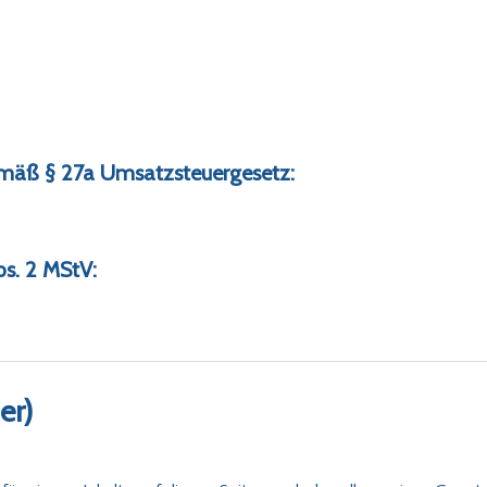
mäß § 27a Umsatzsteuergesetz:
bs. 2 MStV:
er)