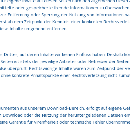
für eigene Inhalte auf diesen Seiten nach den allgemeinen Gesetz
ermittelte oder gespeicherte fremde Informationen zu überwachen
n zur Entfernung oder Sperrung der Nutzung von Informationen n
 erst ab dem Zeitpunkt der Kenntnis einer konkreten Rechtsverl
iese Inhalte umgehend entfernen.
Dritter, auf deren Inhalte wir keinen Einfluss haben. Deshalb kö
Seiten ist stets der jeweilige Anbieter oder Betreiber der Seiten
öße überprüft. Rechtswidrige Inhalte waren zum Zeitpunkt der Ve
edoch ohne konkrete Anhaltspunkte einer Rechtsverletzung nicht z
umenten aus unserem Download-Bereich, erfolgt auf eigene Ge
n Download oder die Nutzung der heruntergeladenen Dateien entste
eine Garantie für Virenfreiheit oder technische Fehler übernomm