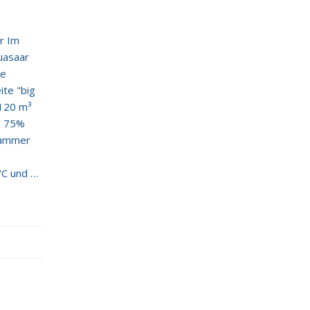
er Im
Quasaar
te
ite "big
120 m³
, 75%
akammer
°C und 50%